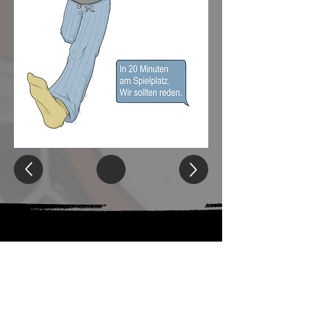
Noch nicht genug von Alvess? Folge
der offiziellen Playlist auf Spotify und
hör dir an, welche Songs auf seinen